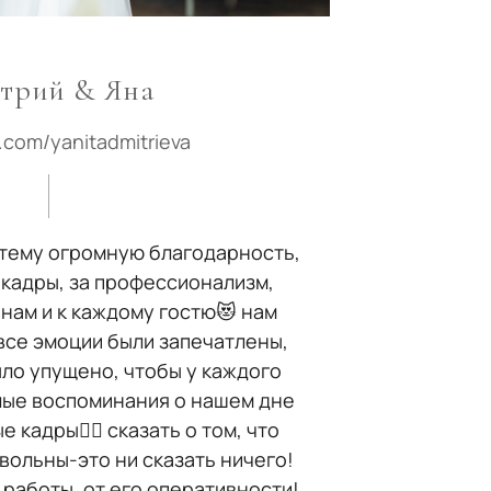
трий & Яна
.com/yanitadmitrieva
ртему огромную благодарность,
 кадры, за профессионализм,
 нам и к каждому гостю😻 нам
все эмоции были запечатлены,
ыло упущено, чтобы у каждого
лые воспоминания о нашем дне
е кадры👌🏼 сказать о том, что
вольны-это ни сказать ничего!
 работы, от его оперативности!