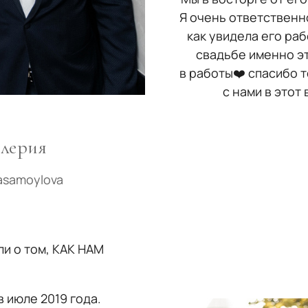
Я очень ответственн
как увидела его раб
свадьбе именно э
в работы❤️ спасибо т
с нами в этот
лерия
iasamoylova
 о том, КАК НАМ
 июле 2019 года.