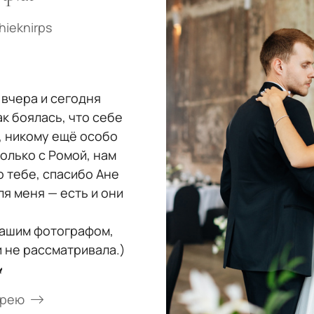
hieknirps
 вчера и сегодня
к боялась, что себе
, никому ещё особо
олько с Ромой, нам
 тебе, спасибо Ане
я меня — есть и они
нашим фотографом,
и не рассматривала.)

ерею