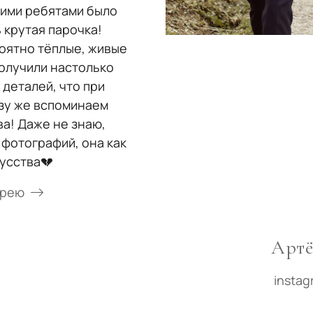
тими ребятами было
 крутая парочка!
оятно тёплые, живые
получили настолько
деталей, что при
зу же вспоминаем
а! Даже не знаю,
 фотографий, она как
усства💔
ерею
Артё
insta