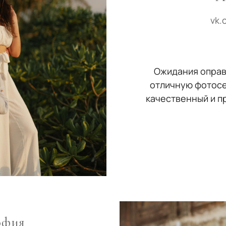
vk.
Ожидания оправ
отличную фотосе
качественный и п
офия