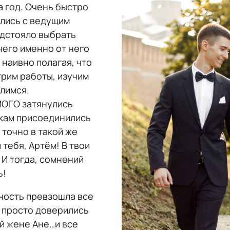
а год. Очень быстро
лись с ведущим
едстояло выбрать
его именно от него
 наивно полагая, что
рим работы, изучим
лимся.
МОГО затянулись
скам присоединились
 точно в такой же
 тебя, Артём! В твои
 И тогда, сомнений
ь!
ьность превзошла все
 просто доверились
й жене Ане…и все