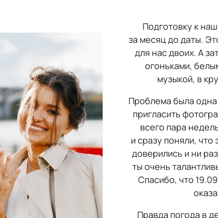
Подготовку к наш
за месяц до даты. Э
для нас двоих. А з
огоньками, белы
музыкой, в кр
Проблема была одна 
пригласить фотогра
всего пара недел
и сразу поняли, что
доверились и ни раз
ты очень талантливы
Спасибо, что 19.0
оказа
Правда погода в д