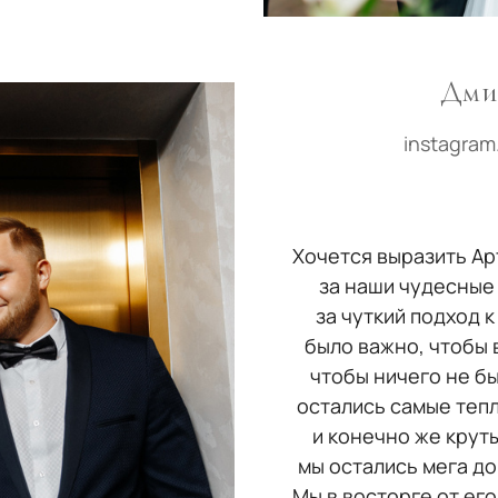
Дми
instagram
Хочется выразить А
за наши чудесные
за чуткий подход к
было важно, чтобы 
чтобы ничего не б
остались самые теп
и конечно же круты
мы остались мега до
Мы в восторге от его